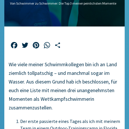
Von Schwimmer zu Schwimmer: Die Top 3 meiner peinlichsten Momente
Facebook
Twitter
Pinterest
WhatsApp
Teilen
Wie viele meiner Schwimmkollegen bin ich an Land
ziemlich tollpatschig – und manchmal sogar im
Wasser. Aus diesem Grund hab ich beschlossen, für
euch eine Liste mit meinen drei unangenehmsten
Momenten als Wettkampfschwimmerin
zusammenzustellen.
Der erste passierte eines Tages als ich mit meinem
Team in einem Outdoor-Trainingscamp in Florida