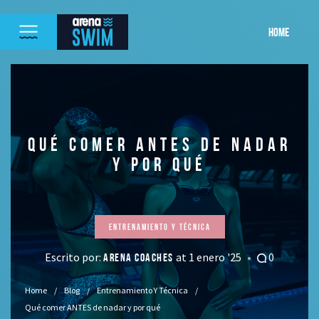
HOME
QUÉ COMER ANTES DE NADAR
Y POR QUÉ
Entrenamiento Y Técnica
Escrito por:
at 1 enero '25
0
ARENA COACHES
Home
Blog
Entrenamiento Y Técnica
Qué comer ANTES de nadar y por qué