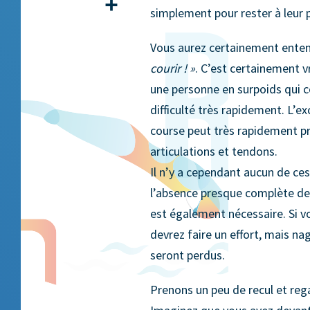
Partager
simplement pour rester à leur p
Vous aurez certainement enten
courir ! »
. C’est certainement v
une personne en surpoids qui c
difficulté très rapidement. L’
course peut très rapidement p
articulations et tendons.
Il n’y a cependant aucun de ces
l’absence presque complète de 
est également nécessaire. Si vo
devrez faire un effort, mais na
seront perdus.
Prenons un peu de recul et reg