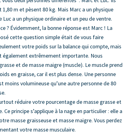
vous deux personnes différentes : Marc et Luc. Ils
 1,80 m et pèsent 80 kg. Mais Marc a un physique
 Luc a un physique ordinaire et un peu de ventre.
nce ? Évidemment, la bonne réponse est Marc ! La
 posé cette question simple était de vous faire
eulement votre poids sur la balance qui compte, mais
est également extrêmement importante. Nous
rasse et de masse maigre (muscle). Le muscle prend
ds en graisse, car il est plus dense. Une personne
st moins volumineuse qu’une autre personne de 80
se.
 surtout réduire votre pourcentage de masse grasse et
e principe s’applique à la nage en particulier : elle a
 votre masse graisseuse et masse maigre. Vous perdez
gmentant votre masse musculaire.