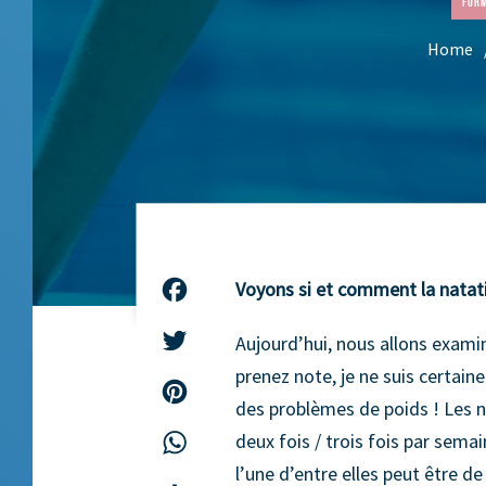
Form
Home
Voyons si et comment la natati
Facebook
Twitter
Aujourd’hui, nous allons exami
prenez note, je ne suis certai
Pinterest
des problèmes de poids ! Les na
deux fois / trois fois par sema
WhatsApp
l’une d’entre elles peut être d