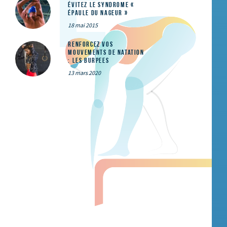
évitez le syndrome «
épaule du nageur »
18 mai 2015
Renforcez vos
mouvements de natation
: les Burpees
13 mars 2020