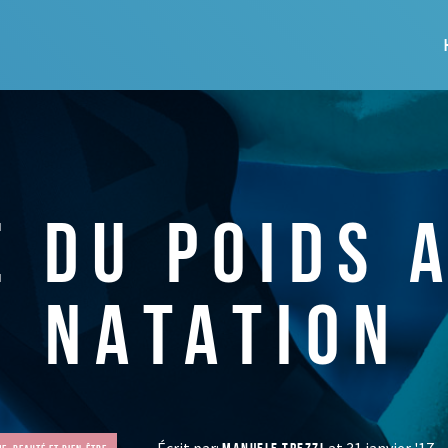
 DU POIDS 
NATATION
Écrit par:
at 31 janvier '17