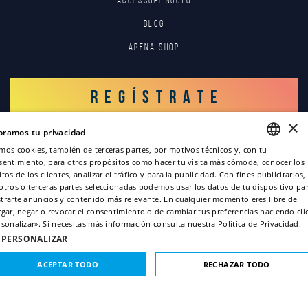
Accessori nuoto
Blog
Arena Shop
REGÍSTRATE
×
oramos tu privacidad
INICIAR SESIÓN
mos cookies, también de terceras partes, por motivos técnicos y, con tu
sentimiento, para otros propósitos como hacer tu visita más cómoda, conocer los
ENGLISH
tos de los clientes, analizar el tráfico y para la publicidad. Con fines publicitarios,
otros o terceras partes seleccionadas podemos usar los datos de tu dispositivo pa
ITALIAN
trarte anuncios y contenido más relevante. En cualquier momento eres libre de
rgar, negar o revocar el consentimiento o de cambiar tus preferencias haciendo cli
FRENCH
rsonalizar». Si necesitas más información consulta nuestra
Política de Privacidad.
GERMAN
PERSONALIZAR
Copyright © 2022
SPANISH
ACEPTAR TODO
RECHAZAR TODO
Términos de privacidad
Información acerca de las cookies
COOKIES ESTRICTAMENTE NECESARIAS
Credits