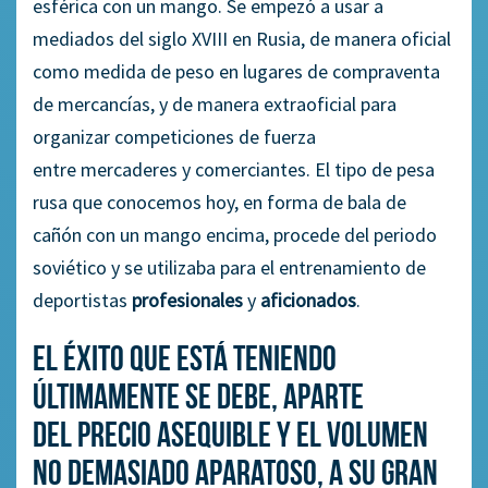
esférica con un mango. Se empezó a usar a
mediados del siglo XVIII en Rusia, de manera oficial
como
medida de
peso
en lugares de compraventa
de mercancías, y de manera extraoficial para
organi
z
ar competiciones de fuerza
entre
mercaderes y
comer
ciantes
.
El tipo de pesa
rusa que conocemos hoy, en forma de bala de
cañón con un mango encima, procede del periodo
soviético y se utilizaba para el entrenamiento de
deportistas
profesionales
y
aficionados
.
El éxito que está teniendo
últimamente se debe, aparte
de
l
precio asequible y el volumen
no demasiado aparatoso, a su
g
ra
n