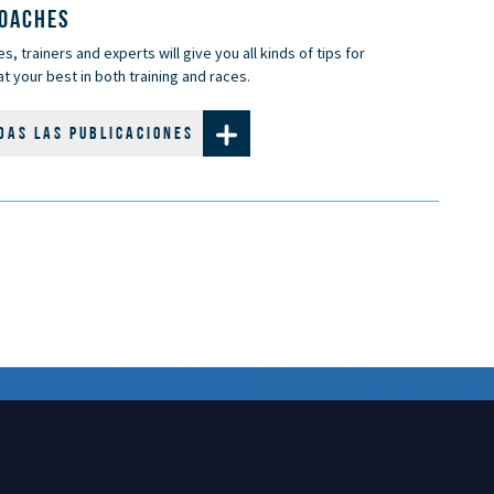
COACHES
, trainers and experts will give you all kinds of tips for
t your best in both training and races.
DAS LAS PUBLICACIONES