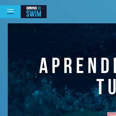
APREND
T