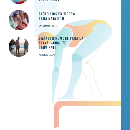
Ejercicios en tierra
para natación
24 abril 2019
Bañador hombre para la
playa: ¿cuál te
conviene?
9 abril 2024