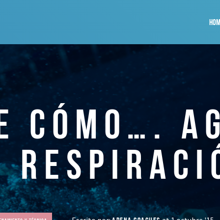
HOM
E CÓMO…. A
U RESPIRACI
Escrito por:
at 1 octubre '15