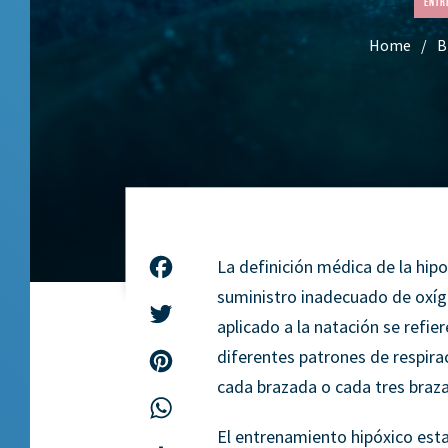
Entr
Home
B
La definición médica de la hip
Facebook
suministro inadecuado de oxíg
Twitter
aplicado a la natación se refie
diferentes patrones de respira
Pinterest
cada brazada o cada tres braz
WhatsApp
El entrenamiento hipóxico esta