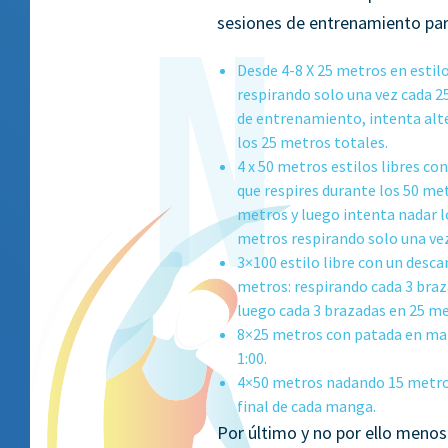
sesiones de entrenamiento par
Desde 4-8 X 25 metros en estilo
respirando solo una vez cada 
de entrenamiento, intenta alter
los 25 metros totales.
4 x 50 metros estilos libres co
que respires durante los 50 me
metros y luego intenta nadar l
metros respirando solo una vez
3×100 estilo libre con un desca
metros: respirando cada 3 braz
luego cada 3 brazadas en 25 me
8×25 metros con patada en mar
1:00.
4×50 metros nadando 15 metro
final de cada manga.
Por último y no por ello meno