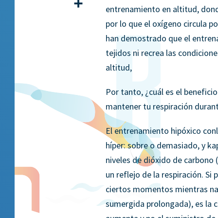
Compartir
entrenamiento en altitud, donde
por lo que el oxígeno circula p
han demostrado que el entrenam
tejidos ni recrea las condicio
altitud,
Por tanto, ¿cuál es el benefici
mantener tu respiración duran
El entrenamiento hipóxico con
híper: sobre o demasiado, y ka
niveles de dióxido de carbono (
un reflejo de la respiración. Si
ciertos momentos mientras nad
sumergida prolongada), es la c