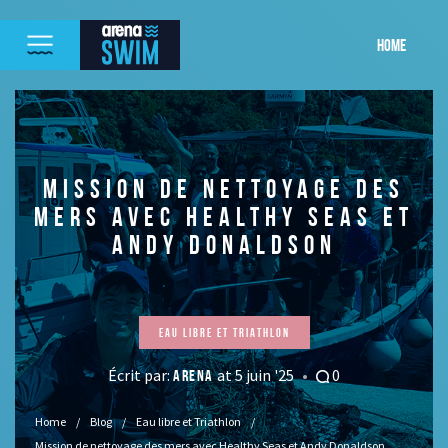
HOME
MISSION DE NETTOYAGE DES
MERS AVEC HEALTHY SEAS ET
ANDY DONALDSON
Eau libre et Triathlon
Écrit par:
at 5 juin '25
0
ARENA
Home
Blog
Eau libre et Triathlon
Mission de nettoyage des mers avec Healthy Seas et Andy Donaldson