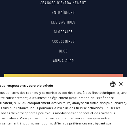
Séances d'entraînement
Entraîneurs
Les basiques
Glossaire
Accessoires
Blog
Arena Shop
S'INSCRIRE
×
ous respectons votre vie privée
us utilisons des cookies, y compris des cookies tiers, à des fins techniques et, ave
S'IDENTIFIER
tre consentement, à d'autres fins également (amélioration de l'expérience
ENGLISH
ilisateur, suivi du comportement des visiteurs, analyse du trafic, fins publicitaires)
s fins publicitaires, nous pouvons, ainsi que des tiers sélectionnés, utiliser les
ITALIAN
nnées de votre appareil pour vous montrer des annonces et des contenus
rsonnalisés. Vous pouvez librement donner, refuser ou révoquer votre
FRENCH
nsentement à tout moment ou modifier vos préférences en cliquant sur