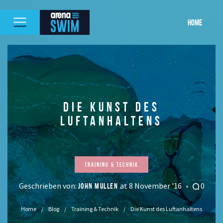
HOME
DIE KUNST DES
LUFTANHALTENS
Training & Technik
Geschrieben von:
at 8 November '16
0
JOHN MULLEN
Home
Blog
Training & Technik
Die Kunst des Luftanhaltens