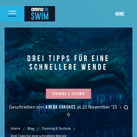
HOME
DREI TIPPS FÜR EINE
SCHNELLERE WENDE
Training & Technik
Geschrieben von:
at 21 November '15
ARENA COACHES
0
Home
Blog
Training & Technik
Drei Tipps für eine schnellere Wende