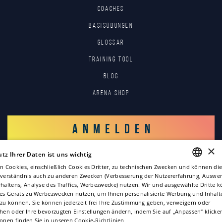
Coaches
Basisübungen
Glossar
Training tool
Blog
Arena Shop
ANMELDEN
×
tz Ihrer Daten ist uns wichtig
EINLOGGEN
n Cookies, einschließlich Cookies Dritter, zu technischen Zwecken und können die
nverständnis auch zu anderen Zwecken (Verbesserung der Nutzererfahrung, Auswe
ENGLISH
haltens, Analyse des Traffics, Werbezwecke) nutzen. Wir und ausgewählte Dritte 
res Geräts zu Werbezwecken nutzen, um Ihnen personalisierte Werbung und Inhalt
ITALIAN
zu können. Sie können jederzeit frei Ihre Zustimmung geben, verweigern oder
hen oder Ihre bevorzugten Einstellungen ändern, indem Sie auf „Anpassen“ klicke
FRENCH
ionen finden Sie in unseren
Cookie-Richtlinien