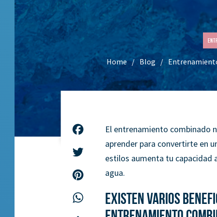
Ent
Home
Blog
Entrenamiento
El entrenamiento combinado no
Facebook
aprender para convertirte en 
Twitter
estilos aumenta tu capacidad a
agua.
Pinterest
Existen varios benefi
WhatsApp
entrenamiento combi