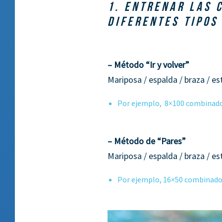
1. ENTRENAR LAS 
DIFERENTES TIPOS
– Método “Ir y volver”
Mariposa / espalda / braza / esti
Por ejemplo, 8×100 combinado, 
– Método de “Pares”
Mariposa / espalda / braza / esti
Por ejemplo, 16×50 combinado,