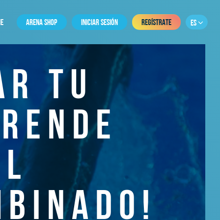
E
ARENA SHOP
INICIAR SESIÓN
REGÍSTRATE
ES
AR TU
PRENDE
EL
MBINADO!