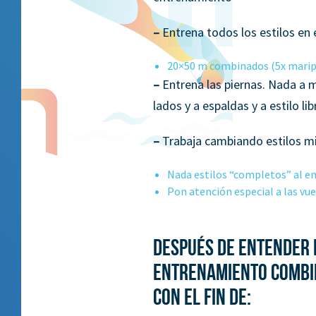
–
Entrena todos los estilos en
20×50 m combinados (5x maripo
–
Entrena las piernas. Nada a m
lados y a espaldas y a estilo li
–
Trabaja cambiando estilos mie
Nada estilos “completos” al ent
Pon atención especial a las vue
Después de entender l
entrenamiento combin
con el fin de: