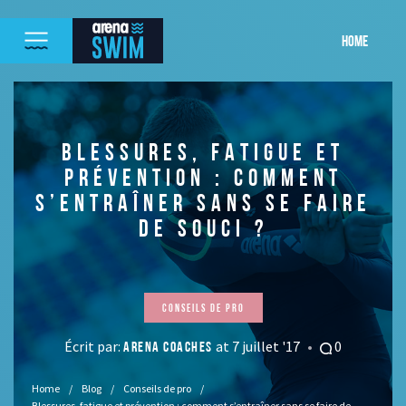
HOME
BLESSURES, FATIGUE ET
PRÉVENTION : COMMENT
S’ENTRAÎNER SANS SE FAIRE
DE SOUCI ?
Conseils de pro
Écrit par:
at 7 juillet '17
0
ARENA COACHES
Home
Blog
Conseils de pro
Blessures, fatigue et prévention : comment s’entraîner sans se faire de