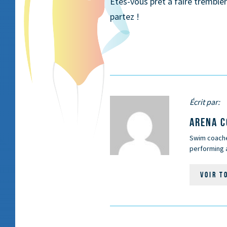
Êtes-vous prêt à faire trembl
partez !
Écrit par:
ARENA 
Swim coaches
performing a
VOIR T