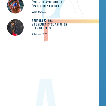
évitez le syndrome «
épaule du nageur »
18 mai 2015
Renforcez vos
mouvements de natation
: les Burpees
13 mars 2020