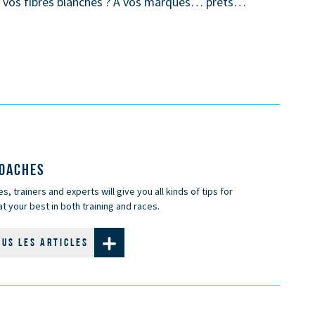
er vos fibres blanches ? À vos marques… prêts…
COACHES
, trainers and experts will give you all kinds of tips for
t your best in both training and races.
OUS LES ARTICLES