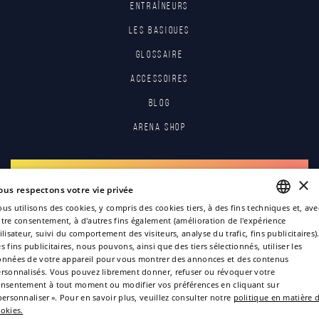
Entraîneurs
Les basiques
Glossaire
Accessoires
Blog
Arena Shop
S'INSCRIRE
×
ous respectons votre vie privée
us utilisons des cookies, y compris des cookies tiers, à des fins techniques et, ave
S'IDENTIFIER
tre consentement, à d'autres fins également (amélioration de l'expérience
ENGLISH
ilisateur, suivi du comportement des visiteurs, analyse du trafic, fins publicitaires)
s fins publicitaires, nous pouvons, ainsi que des tiers sélectionnés, utiliser les
ITALIAN
nnées de votre appareil pour vous montrer des annonces et des contenus
rsonnalisés. Vous pouvez librement donner, refuser ou révoquer votre
FRENCH
nsentement à tout moment ou modifier vos préférences en cliquant sur
GERMAN
personnaliser ». Pour en savoir plus, veuillez consulter notre
politique en matière 
okies.