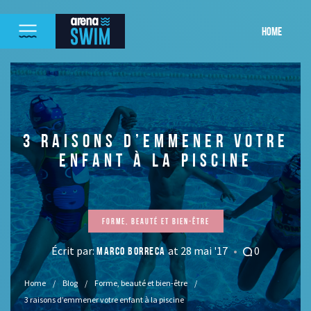
HOME
3 RAISONS D’EMMENER VOTRE
ENFANT À LA PISCINE
Forme, beauté et bien-être
Écrit par:
at 28 mai '17
0
MARCO BORRECA
Home
Blog
Forme, beauté et bien-être
3 raisons d’emmener votre enfant à la piscine