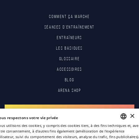
Comment ça marche
Séances d'entraînement
Entraîneurs
Les basiques
Glossaire
Accessoires
Blog
Arena Shop
S'INSCRIRE
×
ous respectons votre vie privée
us utilisons des cookies, y compris des cookies tiers, à des fins techniques et, ave
S'IDENTIFIER
tre consentement, à d'autres fins également (amélioration de l'expérience
ENGLISH
ilisateur, suivi du comportement des visiteurs, analyse du trafic, fins publicitaires)