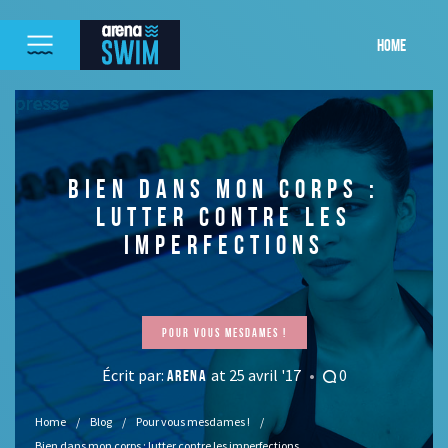
HOME
BIEN DANS MON CORPS :
LUTTER CONTRE LES
IMPERFECTIONS
Pour vous mesdames !
Écrit par:
at 25 avril '17
0
ARENA
Home
Blog
Pour vous mesdames !
Bien dans mon corps : lutter contre les imperfections