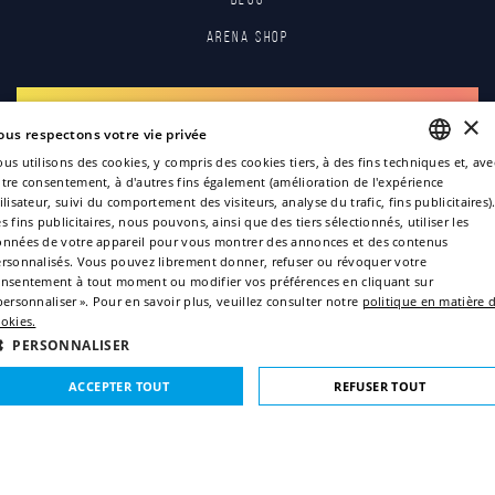
Arena Shop
S'INSCRIRE
×
ous respectons votre vie privée
us utilisons des cookies, y compris des cookies tiers, à des fins techniques et, ave
S'IDENTIFIER
tre consentement, à d'autres fins également (amélioration de l'expérience
ENGLISH
ilisateur, suivi du comportement des visiteurs, analyse du trafic, fins publicitaires)
s fins publicitaires, nous pouvons, ainsi que des tiers sélectionnés, utiliser les
ITALIAN
nnées de votre appareil pour vous montrer des annonces et des contenus
rsonnalisés. Vous pouvez librement donner, refuser ou révoquer votre
FRENCH
nsentement à tout moment ou modifier vos préférences en cliquant sur
GERMAN
personnaliser ». Pour en savoir plus, veuillez consulter notre
politique en matière 
okies.
SPANISH
PERSONNALISER
Copyright © 2022
ACCEPTER TOUT
REFUSER TOUT
Politique de confidentialité
Politique des cookies
STRICTEMENT NÉCESSAIRES
PERFORMANCE
Credits
Sitemap
CIBLAGE
FONCTIONNALITÉ
NON CLASSIFIÉS