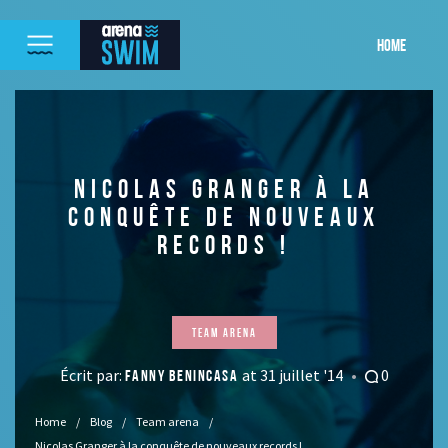
HOME
NICOLAS GRANGER À LA
CONQUÊTE DE NOUVEAUX
RECORDS !
Team arena
Écrit par:
at 31 juillet '14
0
FANNY BENINCASA
Home
Blog
Team arena
Nicolas Granger à la conquête de nouveaux records !