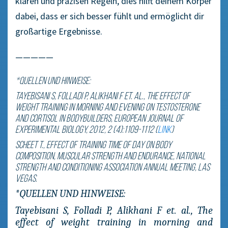
klaren und präzisen Regeln, dies hilft deinem Körper
dabei, dass er sich besser fühlt und ermöglicht dir
großartige Ergebnisse.
—————
*QUELLEN UND HINWEISE:
Tayebisani S, Folladi P, Alikhani F et. al., The effect of
weight training in morning and evening on testosterone
and cortisol in bodybuilders, European Journal of
Experimental Biology, 2012, 2 (4):1109-1112 (
LINK
)
Scheet T., Effect of training time of day on body
composition, muscular strength and endurance, National
Strength and Conditioning Association Annual Meeting, Las
Vegas.
*QUELLEN UND HINWEISE:
Tayebisani S, Folladi P, Alikhani F et. al., The
effect of weight training in morning and