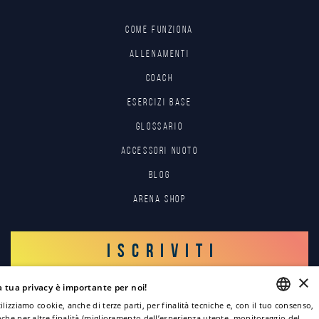
Come funziona
Allenamenti
Coach
Esercizi base
Glossario
Accessori nuoto
Blog
Arena Shop
ISCRIVITI
×
a tua privacy è importante per noi!
ACCEDI
ilizziamo cookie, anche di terze parti, per finalità tecniche e, con il tuo consenso,
che per altre finalità (miglioramento dell’esperienza utente, monitoraggio del