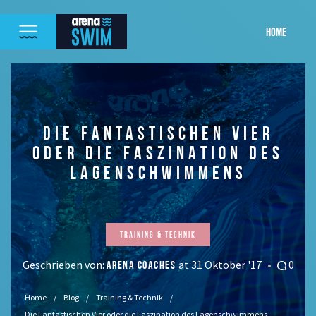
HOME
DIE FANTASTISCHEN VIER
ODER DIE FASZINATION DES
LAGENSCHWIMMENS
Training & Technik
Geschrieben von:
at 31 Oktober '17
0
ARENA COACHES
Home
Blog
Training & Technik
Die Fantastischen Vier oder die Faszination des Lagenschwimmens