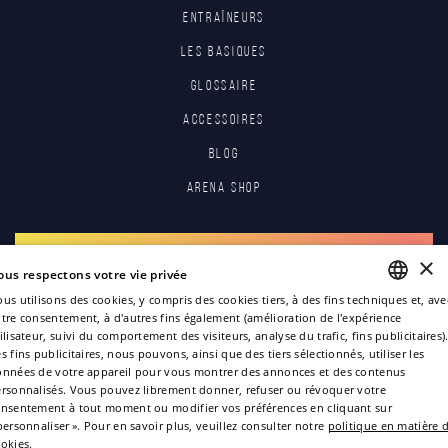
Entraîneurs
Les basiques
Glossaire
Accessoires
Blog
Arena Shop
S'INSCRIRE
×
ous respectons votre vie privée
us utilisons des cookies, y compris des cookies tiers, à des fins techniques et, ave
S'IDENTIFIER
tre consentement, à d'autres fins également (amélioration de l'expérience
ENGLISH
ilisateur, suivi du comportement des visiteurs, analyse du trafic, fins publicitaires)
s fins publicitaires, nous pouvons, ainsi que des tiers sélectionnés, utiliser les
ITALIAN
nnées de votre appareil pour vous montrer des annonces et des contenus
rsonnalisés. Vous pouvez librement donner, refuser ou révoquer votre
FRENCH
nsentement à tout moment ou modifier vos préférences en cliquant sur
GERMAN
personnaliser ». Pour en savoir plus, veuillez consulter notre
politique en matière 
okies.