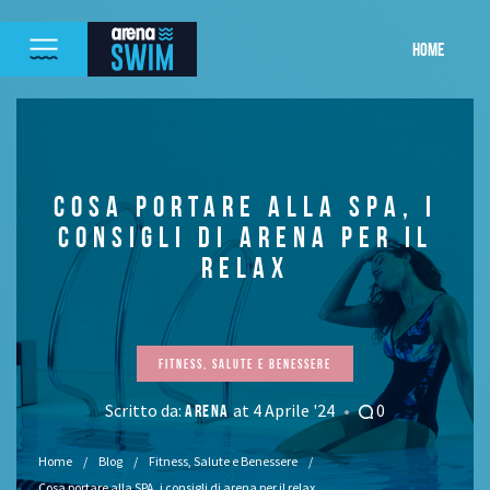
HOME
COSA PORTARE ALLA SPA, I
CONSIGLI DI ARENA PER IL
RELAX
Fitness, Salute e Benessere
Scritto da:
at 4 Aprile '24
0
ARENA
Home
Blog
Fitness, Salute e Benessere
Cosa portare alla SPA, i consigli di arena per il relax