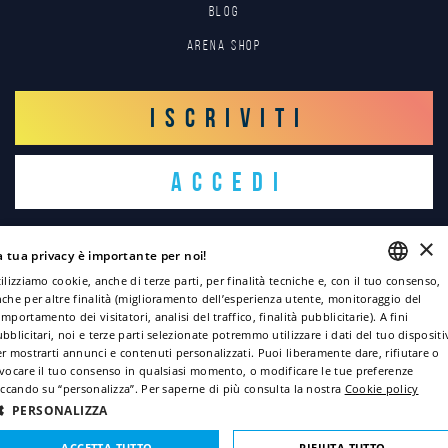
Blog
Arena Shop
ISCRIVITI
ACCEDI
×
a tua privacy è importante per noi!
ilizziamo cookie, anche di terze parti, per finalità tecniche e, con il tuo consenso,
che per altre finalità (miglioramento dell’esperienza utente, monitoraggio del
ENGLISH
mportamento dei visitatori, analisi del traffico, finalità pubblicitarie). A fini
Copyright © 2022
bblicitari, noi e terze parti selezionate potremmo utilizzare i dati del tuo disposit
ITALIAN
r mostrarti annunci e contenuti personalizzati. Puoi liberamente dare, rifiutare o
Informativa sulla privacy
vocare il tuo consenso in qualsiasi momento, o modificare le tue preferenze
FRENCH
iccando su “personalizza”. Per saperne di più consulta la nostra
Cookie policy
Informativa Cookie
GERMAN
PERSONALIZZA
Credits
SPANISH
Sitemap
ACCETTA TUTTO
RIFIUTA TUTTO