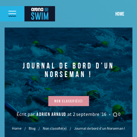
HOME
JOURNAL DE BORD D’UN
NORSEMAN !
Non classifié(e)
Écrit par:
at 2 septembre '16
0
ADRIEN ARNAUD
Home
Blog
Non classifié(e)
Journal de bord d’un Norseman !