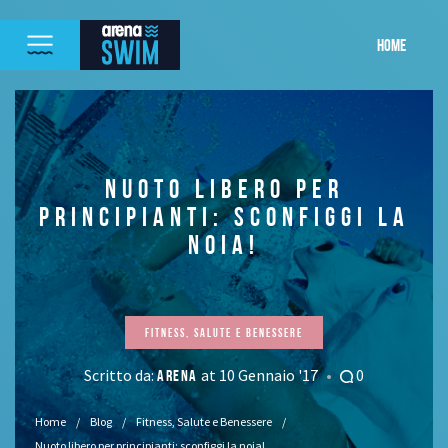
HOME
NUOTO LIBERO PER
PRINCIPIANTI: SCONFIGGI LA
NOIA!
Fitness, Salute e Benessere
Scritto da:
at 10 Gennaio '17
0
ARENA
Home
Blog
Fitness, Salute e Benessere
Nuoto libero per principianti: sconfiggi la noia!