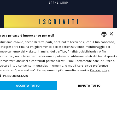
Arena Shop
ISCRIVITI
×
a tua privacy è importante per noi!
ACCEDI
ilizziamo cookie, anche di terze parti, per finalità tecniche e, con il tuo consenso,
che per altre finalità (miglioramento dell’esperienza utente, monitoraggio del
ENGLISH
mportamento dei visitatori, analisi del traffico, finalità pubblicitarie). A fini
bblicitari, noi e terze parti selezionate potremmo utilizzare i dati del tuo disposit
ITALIAN
r mostrarti annunci e contenuti personalizzati. Puoi liberamente dare, rifiutare o
vocare il tuo consenso in qualsiasi momento, o modificare le tue preferenze
FRENCH
iccando su “personalizza”. Per saperne di più consulta la nostra
Cookie policy
GERMAN
PERSONALIZZA
Copyright © 2022
SPANISH
ACCETTA TUTTO
RIFIUTA TUTTO
Informativa sulla privacy
Informativa Cookie
STRETTAMENTE NECESSARI
PERFORMANCE
Credits
Sitemap
TARGETING
FUNZIONALITÀ
NON CLASSIFICATI