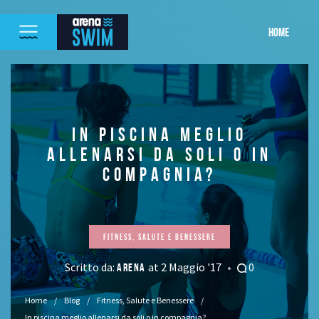
HOME
IN PISCINA MEGLIO
ALLENARSI DA SOLI O IN
COMPAGNIA?
Fitness, Salute e Benessere
Scritto da:
at 2 Maggio '17
0
ARENA
Home
Blog
Fitness, Salute e Benessere
In piscina meglio allenarsi da soli o in compagnia?