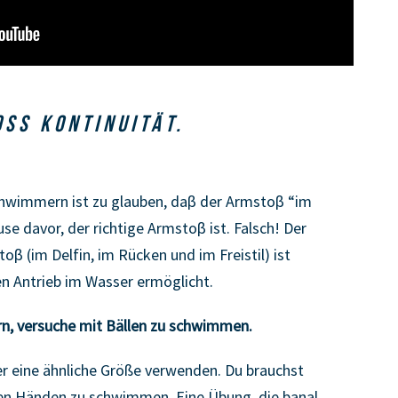
SS KONTINUITÄT.
Schwimmern ist zu glauben, daβ der Armstoβ “im
se davor, der richtige Armstoβ ist. Falsch! Der
oβ (im Delfin, im Rücken und im Freistil) ist
ren Antrieb im Wasser ermöglicht.
n, versuche mit Bällen zu schwimmen.
er eine ähnliche Größe verwenden. Du brauchst
 den Händen zu schwimmen. Eine Übung, die banal