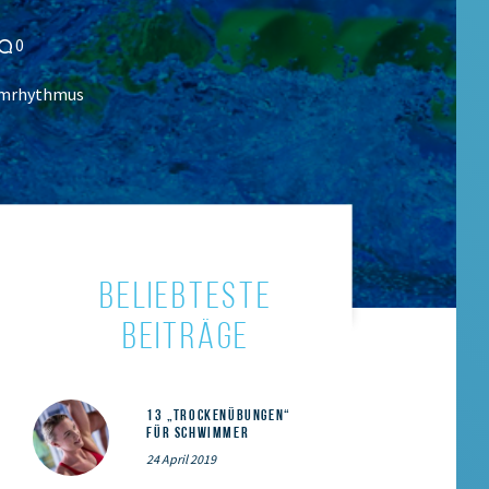
0
mmrhythmus
BELIEBTESTE
BEITRÄGE
13 „Trockenübungen“
für Schwimmer
24 April 2019