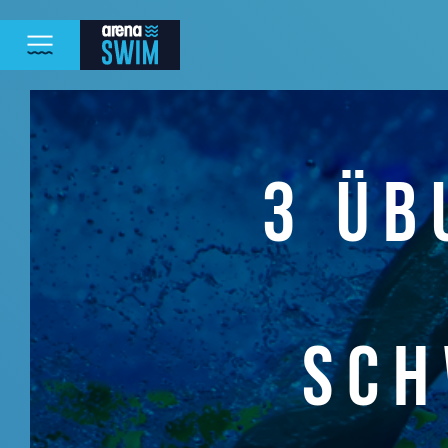
3 ÜB
SC