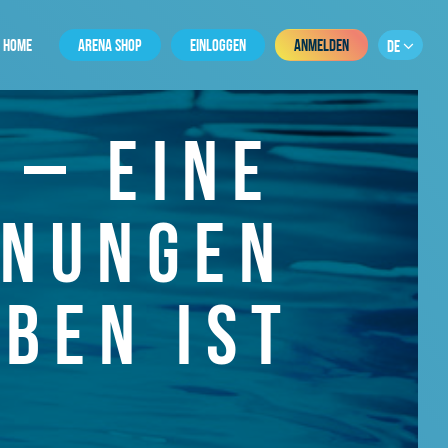
HOME
ARENA SHOP
EINLOGGEN
ANMELDEN
DE
 – EINE
GNUNGEN
EBEN IST
!