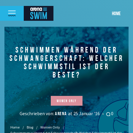
HOME
SCHWIMMEN WÄHREND DER
SCHWANGERSCHAFT: WELCHER
SCHWIMMSTIL IST DER
BESTE?
Women Only
Geschrieben von:
at 25 Januar '16
0
ARENA
Home
Blog
Women Only
Schwimmen während der Schwangerschaft: Welcher Schwimmstil ist der