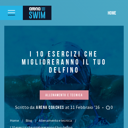
HOME
I 10 ESERCIZI CHE
MIGLIORERANNO IL TUO
DELFINO
Allenamento e tecnica
Scritto da:
at 11 Febbraio '16
0
ARENA COACHES
Home
Blog
Allenamento e tecnica
I 10 esercizi che miglioreranno il tuo delfino