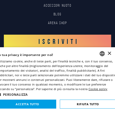
Accessori nuoto
Blog
Arena Shop
ISCRIVITI
×
a tua privacy è importante per noi!
ACCEDI
ilizziamo cookie, anche di terze parti, per finalità tecniche e, con il tuo consenso,
che per altre finalità (miglioramento dell’esperienza utente, monitoraggio del
ENGLISH
mportamento dei visitatori, analisi del traffico, finalità pubblicitarie). A fini
bblicitari, noi e terze parti selezionate potremmo utilizzare i dati del tuo disposit
ITALIAN
r mostrarti annunci e contenuti personalizzati. Puoi liberamente dare, rifiutare o
vocare il tuo consenso in qualsiasi momento, o modificare le tue preferenze
FRENCH
iccando su “personalizza”. Per saperne di più consulta la nostra
Cookie policy
GERMAN
PERSONALIZZA
Copyright © 2022
SPANISH
ACCETTA TUTTO
RIFIUTA TUTTO
Informativa sulla privacy
Informativa Cookie