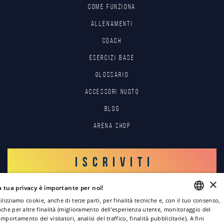
Come funziona
Allenamenti
Coach
Esercizi base
Glossario
Accessori nuoto
Blog
Arena Shop
ISCRIVITI
×
a tua privacy è importante per noi!
ACCEDI
ilizziamo cookie, anche di terze parti, per finalità tecniche e, con il tuo consenso,
che per altre finalità (miglioramento dell’esperienza utente, monitoraggio del
ENGLISH
mportamento dei visitatori, analisi del traffico, finalità pubblicitarie). A fini