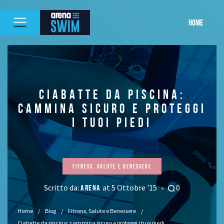
HOME
CIABATTE DA PISCINA:
CAMMINA SICURO E PROTEGGI
I TUOI PIEDI
Fitness, Salute e Benessere
Scritto da:
at 5 Ottobre '15
0
ARENA
Home
Blog
Fitness, Salute e Benessere
Ciabatte da piscina: cammina sicuro e proteggi i tuoi piedi