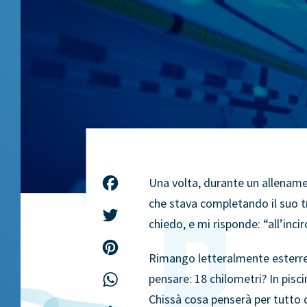
Una volta, durante un allename
Facebook
che stava completando il suo tr
Twitter
chiedo, e mi risponde: “all’incir
Pinterest
Rimango letteralmente esterref
pensare: 18 chilometri? In pis
WhatsApp
Chissà cosa penserà per tutto q