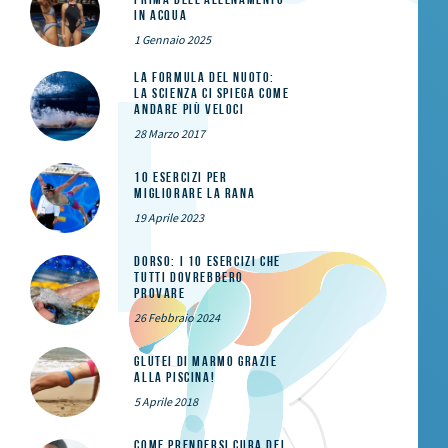
in acqua
1 Gennaio 2025
La formula del nuoto:
la scienza ci spiega come
andare più veloci
28 Marzo 2017
10 esercizi per
migliorare la rana
19 Aprile 2023
DORSO: i 10 esercizi che
tutti dovrebbero
provare
26 Febbraio 2024
Glutei di marmo grazie
alla piscina!
5 Aprile 2018
Come prendersi cura dei