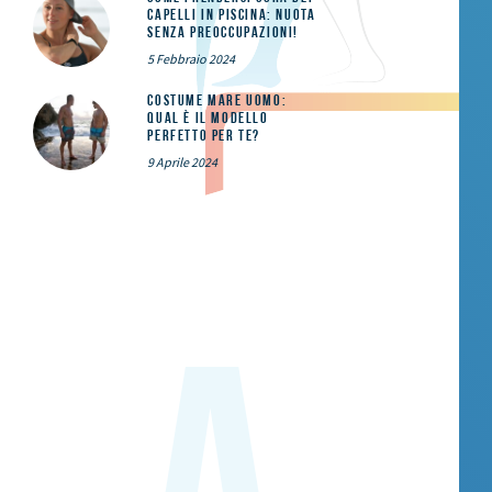
capelli in piscina: nuota
senza preoccupazioni!
5 Febbraio 2024
Costume mare uomo:
qual è il modello
perfetto per te?
9 Aprile 2024