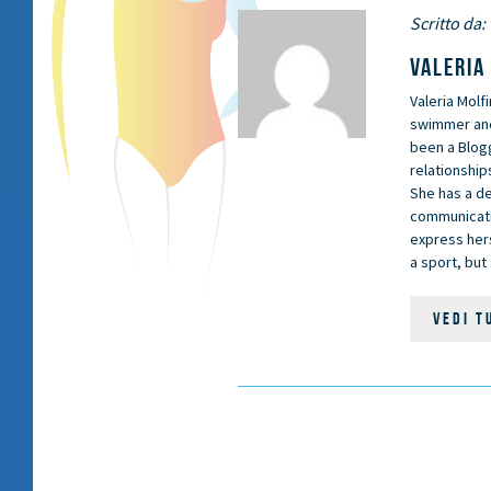
Scritto da:
VALERIA
Valeria Molfi
swimmer and 
been a Blog
relationship
She has a d
communicati
express hers
a sport, bu
VEDI T