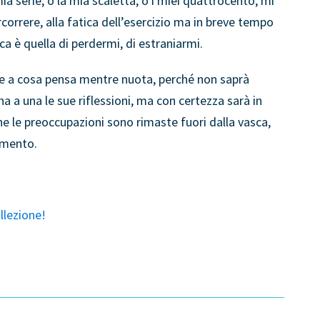
ia serie, o la mia scaletta, o i miei quattrocento, mi
correre, alla fatica dell’esercizio ma in breve tempo
ca è quella di perdermi, di estraniarmi.
 a cosa pensa mentre nuota, perché non saprà
na a una le sue riflessioni, ma con certezza sarà in
e le preoccupazioni sono rimaste fuori dalla vasca,
namento.
ollezione!