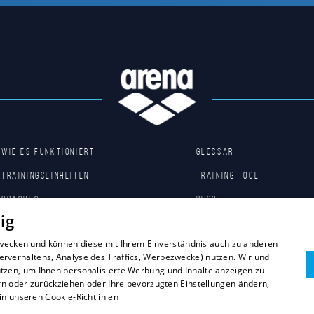
Wie es funktioniert
Glossar
Trainingseinheiten
Training tool
Coaches
Blog
ig
Basisübungen
Arena Shop
 Zwecken und können diese mit Ihrem Einverständnis auch zu anderen
verhaltens, Analyse des Traffics, Werbezwecke) nutzen. Wir und
zen, um Ihnen personalisierte Werbung und Inhalte anzeigen zu
rn oder zurückziehen oder Ihre bevorzugten Einstellungen ändern,
 in unseren
Cookie-Richtlinien
Datenschutzbestimmungen
I