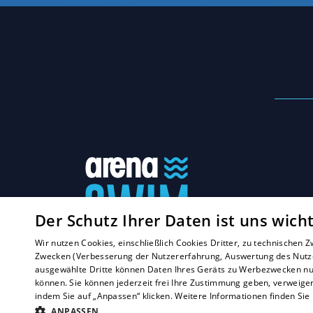
Der Schutz Ihrer Daten ist uns wicht
Wir nutzen Cookies, einschließlich Cookies Dritter, zu technischen
Zwecken (Verbesserung der Nutzererfahrung, Auswertung des Nutzer
ausgewählte Dritte können Daten Ihres Geräts zu Werbezwecken nut
können. Sie können jederzeit frei Ihre Zustimmung geben, verweige
indem Sie auf „Anpassen“ klicken. Weitere Informationen finden Sie
ANPASSEN
Copyright © 2022