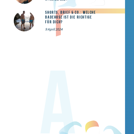
Shorts, Brief & Co.: Welche
Badehose ist die Richtige
für dich?
9 April 2024