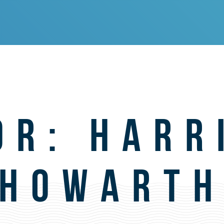
OR:
HARR
HOWART