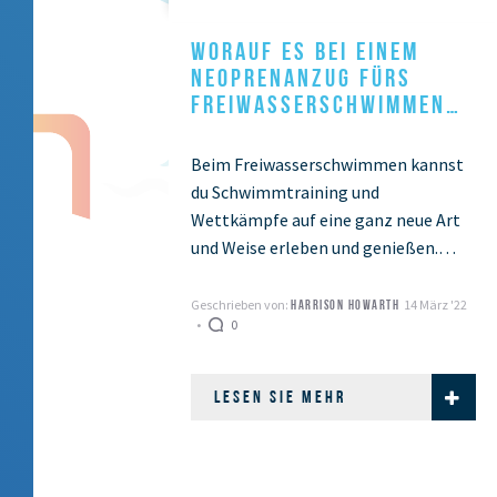
WORAUF ES BEI EINEM
NEOPRENANZUG FÜRS
FREIWASSERSCHWIMMEN
ANKOMMT
Beim Freiwasserschwimmen kannst
du Schwimmtraining und
Wettkämpfe auf eine ganz neue Art
und Weise erleben und genießen.
Wenn du Zugang zu Seen, Teichen
oder dem Meer hast, hast du fast …
Geschrieben von:
14 März '22
HARRISON HOWARTH
0
LESEN SIE MEHR