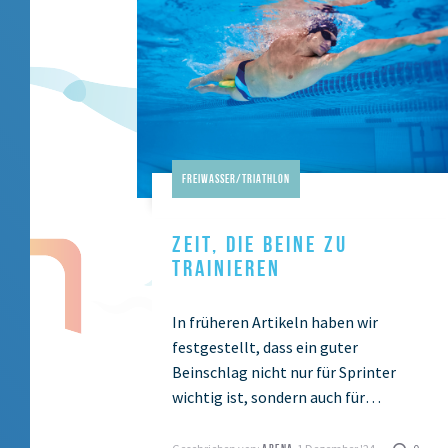
Freiwasser/Triathlon
ZEIT, DIE BEINE ZU
TRAINIEREN
In früheren Artikeln haben wir
festgestellt, dass ein guter
Beinschlag nicht nur für Sprinter
wichtig ist, sondern auch für
Langstreckenwettkämpfe. Heute
möchten wir dir drei Regeln mit auf