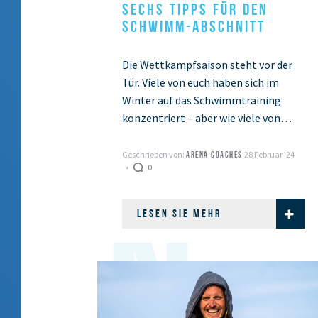
SECHS TIPPS FÜR DEN
SCHWIMM-ABSCHNITT
Die Wettkampfsaison steht vor der
Tür. Viele von euch haben sich im
Winter auf das Schwimmtraining
konzentriert – aber wie viele von
euch schaffen es auch wirklich, die im
Becken …
Geschrieben von:
28 Februar '24
ARENA COACHES
0
LESEN SIE MEHR