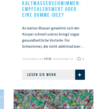
KALTWASSERSCHWIMMEN:
EMPFEHLENSWERT ODER
EINE DUMME IDEE?
An kaltes Wasser gewöhnt sich der
Körper schnell und es bringt sogar
gesundheitliche Vorteile. Für
Schwimmer, die nicht akklimatisiert
sind, kann Kaltwasserschwimmen
gefährlich werden. Wenn man aber
Geschrieben von:
14 Dezember '23
0
ARENA
regelmäßig trainiert, passt …
LESEN SIE MEHR