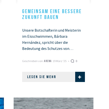
GEMEINSAM EINE BESSERE
ZUKUNFT BAUEN
Unsere Botschafterin und Meisterin
im Eisschwimmen, Bárbara
Hernández, spricht über die
Bedeutung des Schutzes von
Gletschern, die für Menschen und
ganze Ökosysteme lebenswichtig
Geschrieben von:
19 März '25
0
ARENA
sind.
LESEN SIE MEHR