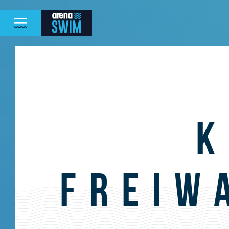
K
FREIW