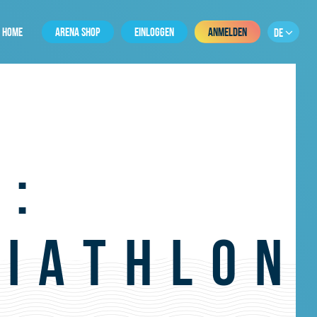
HOME
ARENA SHOP
EINLOGGEN
ANMELDEN
DE
E:
RIATHLON