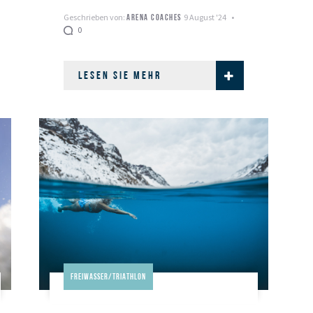
Vermutlich warst du auch gut
Geschrieben von:
9 August '24
ARENA COACHES
0
vorbereitet, hast …
LESEN SIE MEHR
Freiwasser/Triathlon