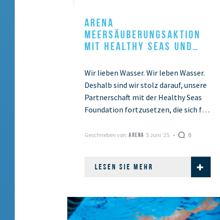
ARENA
MEERSÄUBERUNGSAKTION
MIT HEALTHY SEAS UND
ANDY DONALDSON
Wir lieben Wasser. Wir leben Wasser.
Deshalb sind wir stolz darauf, unsere
Partnerschaft mit der Healthy Seas
Foundation fortzusetzen, die sich für
den Schutz und die Reinigung der
Meere engagiert, …
Geschrieben von:
5 Juni '25
0
ARENA
LESEN SIE MEHR