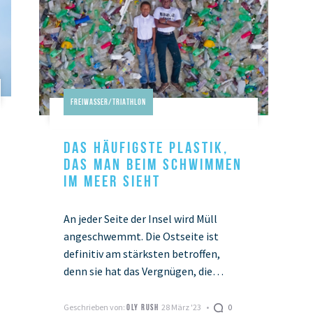
Freiwasser/Triathlon
DAS HÄUFIGSTE PLASTIK,
DAS MAN BEIM SCHWIMMEN
IM MEER SIEHT
An jeder Seite der Insel wird Müll
angeschwemmt. Die Ostseite ist
definitiv am stärksten betroffen,
denn sie hat das Vergnügen, die
Hauptlast der vorherrschenden
Nordostwinde zu tragen. Diese Winde
Geschrieben von:
28 März '23
0
OLY RUSH