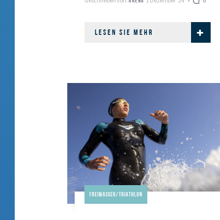
Geschrieben von:
1 Dezember '24
0
ARENA
den Weg …
LESEN SIE MEHR
Freiwasser/Triathlon