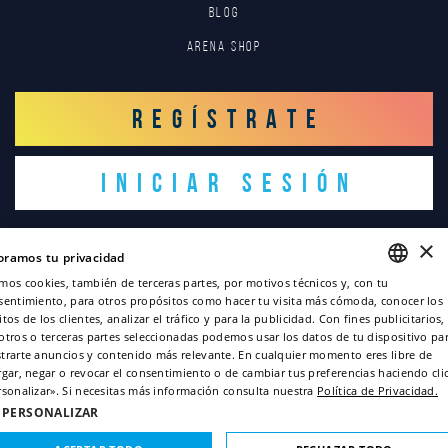
Blog
Arena Shop
REGÍSTRATE
INICIAR SESIÓN
×
oramos tu privacidad
mos cookies, también de terceras partes, por motivos técnicos y, con tu
sentimiento, para otros propósitos como hacer tu visita más cómoda, conocer los
ENGLISH
tos de los clientes, analizar el tráfico y para la publicidad. Con fines publicitarios,
Copyright © 2022
otros o terceras partes seleccionadas podemos usar los datos de tu dispositivo pa
ITALIAN
trarte anuncios y contenido más relevante. En cualquier momento eres libre de
Términos de privacidad
rgar, negar o revocar el consentimiento o de cambiar tus preferencias haciendo cli
FRENCH
rsonalizar». Si necesitas más información consulta nuestra
Política de Privacidad.
Información acerca de las cookies
GERMAN
PERSONALIZAR
Credits
SPANISH
Sitemap