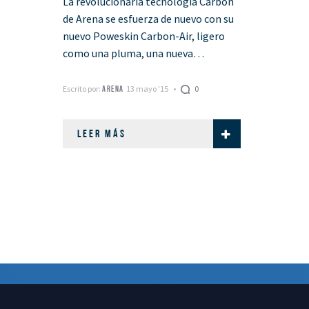
La revolucionaria tecnología Carbon
de Arena se esfuerza de nuevo con su
nuevo Poweskin Carbon-Air, ligero
como una pluma, una nueva
dimensión total de trajes de baño de
competición que …
Escrito por:
13 mayo '15
0
ARENA
LEER MÁS