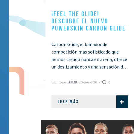
¡FEEL THE GLIDE!
DESCUBRE EL NUEVO
POWERSKIN CARBON GLIDE
Carbon Glide, el bañador de
competición más sofisticado que
hemos creado nunca en arena, ofrece
un deslizamiento y una sensación de
velocidad como ningún otro
disponible en el mercado. La …
Escrito por:
20 enero '20
0
ARENA
LEER MÁS