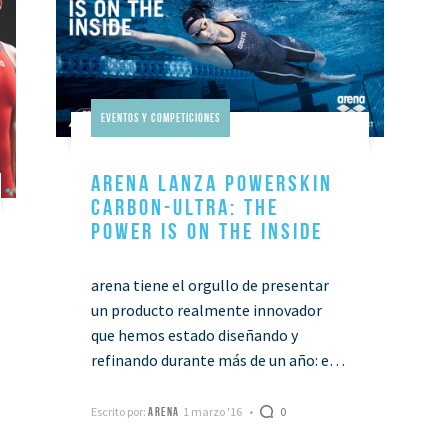
Eventos Y Competiciones
ARENA LANZA POWERSKIN
CARBON-ULTRA: THE
POWER IS ON THE INSIDE
arena tiene el orgullo de presentar
un producto realmente innovador
que hemos estado diseñando y
refinando durante más de un año: el
Powerskin Carbon-Ultra. Esta última
incorporación a la línea …
Escrito por:
1 marzo '16
0
ARENA