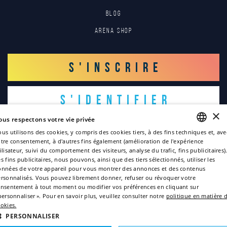
Blog
Arena Shop
S'INSCRIRE
S'IDENTIFIER
×
ous respectons votre vie privée
us utilisons des cookies, y compris des cookies tiers, à des fins techniques et, ave
tre consentement, à d'autres fins également (amélioration de l'expérience
ENGLISH
ilisateur, suivi du comportement des visiteurs, analyse du trafic, fins publicitaires)
s fins publicitaires, nous pouvons, ainsi que des tiers sélectionnés, utiliser les
ITALIAN
nnées de votre appareil pour vous montrer des annonces et des contenus
Copyright © 2022
rsonnalisés. Vous pouvez librement donner, refuser ou révoquer votre
FRENCH
nsentement à tout moment ou modifier vos préférences en cliquant sur
Politique de confidentialité
GERMAN
personnaliser ». Pour en savoir plus, veuillez consulter notre
politique en matière 
okies.
Politique des cookies
SPANISH
PERSONNALISER
Credits