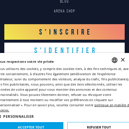
Blog
Arena Shop
S'INSCRIRE
S'IDENTIFIER
×
ous respectons votre vie privée
us utilisons des cookies, y compris des cookies tiers, à des fins techniques et, ave
tre consentement, à d'autres fins également (amélioration de l'expérience
ENGLISH
ilisateur, suivi du comportement des visiteurs, analyse du trafic, fins publicitaires)
s fins publicitaires, nous pouvons, ainsi que des tiers sélectionnés, utiliser les
ITALIAN
nnées de votre appareil pour vous montrer des annonces et des contenus
Copyright © 2022
rsonnalisés. Vous pouvez librement donner, refuser ou révoquer votre
FRENCH
nsentement à tout moment ou modifier vos préférences en cliquant sur
GERMAN
Politique de confidentialité
personnaliser ». Pour en savoir plus, veuillez consulter notre
politique en matière 
okies.
Politique des cookies
SPANISH
PERSONNALISER
Credits
Sitemap
ACCEPTER TOUT
REFUSER TOUT