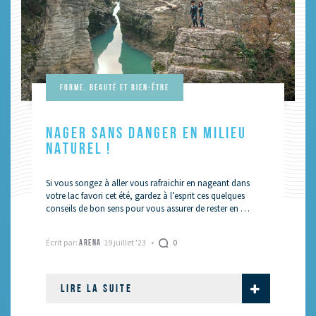
Forme, beauté et bien-être
NAGER SANS DANGER EN MILIEU
NATUREL !
Si vous songez à aller vous rafraichir en nageant dans
votre lac favori cet été, gardez à l’esprit ces quelques
conseils de bon sens pour vous assurer de rester en …
Écrit par:
19 juillet '23
0
ARENA
LIRE LA SUITE