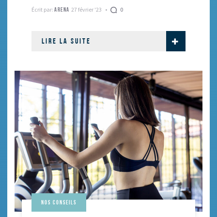
Écrit par:
27 février '23
0
ARENA
LIRE LA SUITE
Nos conseils